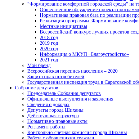
"Формирование комфортной городской среды" на
Общественное обсуждение проекта программ
Нормативная правовая база по реализации п
Реализация программы 'Формирование комфо
Местные инициативы
Всероссийский конкурс лучших проектов соз
2018 год
2019 год
2020 год
Информация о МКУП «Благоустройство»
2021 год
Мой бренд
Всероссийская перепись населения – 2020
Защита прав потребителей
Государственная инспекция труда в Саратовской об
Собрание депутатов
Председатель Собрания депутатов
Официальные выступления и заявления
Сведения о доходах
Депутаты города Шиханы
Действующая структура
Нормативно-правовые акты
Регламент работы
Контрольно-счетная комиссия города Шиханы
Работа с обращениями граждан