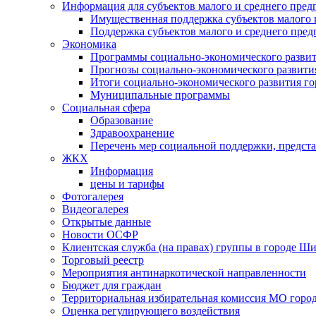
Информация для субъектов малого и среднего пред
Имущественная поддержка субъектов малого 
Поддержка субъектов малого и среднего пре
Экономика
Программы социально-экономического развит
Прогнозы социально-экономического развития
Итоги социально-экономического развития го
Муниципальные программы
Социальная сфера
Образование
Здравоохранение
Перечень мер социальной поддержки, предст
ЖКХ
Информация
цены и тарифы
Фотогалерея
Видеогалерея
Открытые данные
Новости ОСФР
Клиентская служба (на правах) группы в городе Ш
Торговый реестр
Мероприятия антинаркотической направленности
Бюджет для граждан
Территориальная избирательная комиссия МО гор
Оценка регулирующего воздействия