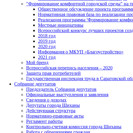
"Формирование комфортной городской среды" на
Общественное обсуждение проекта программ
Нормативная правовая база по реализации п
Реализация программы 'Формирование комфо
Местные инициативы
Всероссийский конкурс лучших проектов соз
2018 год
2019 год
2020 год
Информация о МКУП «Благоустройство»
2021 год
Мой бренд
Всероссийская перепись населения – 2020
Защита прав потребителей
Государственная инспекция труда в Саратовской об
Собрание депутатов
Председатель Собрания депутатов
Официальные выступления и заявления
Сведения о доходах
Депутаты города Шиханы
Действующая структура
Нормативно-правовые акты
Регламент работы
Контрольно-счетная комиссия города Шиханы
Работа с обращениями граждан