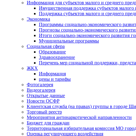
Информация для субъектов малого и среднего пред
Имущественная поддержка субъектов малого 
Поддержка субъектов малого и среднего пре
Экономика
Программы социально-экономического развит
Прогнозы социально-экономического развития
Итоги социально-экономического развития го
Муниципальные программы
Социальная сфера
Образование
Здравоохранение
Перечень мер социальной поддержки, предст
ЖКХ
Информация
цены и тарифы
Фотогалерея
Видеогалерея
Открытые данные
Новости ОСФР
Клиентская служба (на правах) группы в городе Ш
Торговый реестр
Мероприятия антинаркотической направленности
Бюджет для граждан
Территориальная избирательная комиссия МО гор
Оценка регулирующего воздействия