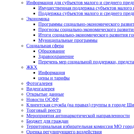
Информация для субъектов малого и среднего пред
Имущественная поддержка субъектов малого 
Поддержка субъектов малого и среднего пре
Экономика
Программы социально-экономического развит
Прогнозы социально-экономического развития
Итоги социально-экономического развития го
Муниципальные программы
Социальная сфера
Образование
Здравоохранение
Перечень мер социальной поддержки, предст
ЖКХ
Информация
цены и тарифы
Фотогалерея
Видеогалерея
Открытые данные
Новости ОСФР
Клиентская служба (на правах) группы в городе Ш
Торговый реестр
Мероприятия антинаркотической направленности
Бюджет для граждан
Территориальная избирательная комиссия МО гор
Оценка регулирующего воздействия