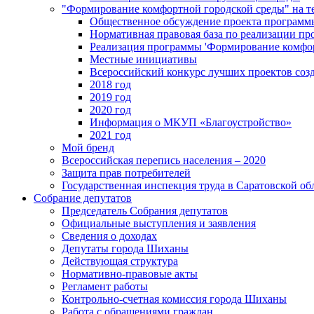
"Формирование комфортной городской среды" на
Общественное обсуждение проекта программ
Нормативная правовая база по реализации п
Реализация программы 'Формирование комфо
Местные инициативы
Всероссийский конкурс лучших проектов соз
2018 год
2019 год
2020 год
Информация о МКУП «Благоустройство»
2021 год
Мой бренд
Всероссийская перепись населения – 2020
Защита прав потребителей
Государственная инспекция труда в Саратовской об
Собрание депутатов
Председатель Собрания депутатов
Официальные выступления и заявления
Сведения о доходах
Депутаты города Шиханы
Действующая структура
Нормативно-правовые акты
Регламент работы
Контрольно-счетная комиссия города Шиханы
Работа с обращениями граждан