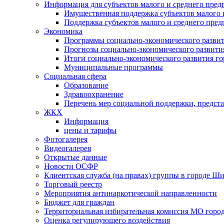
Информация для субъектов малого и среднего пред
Имущественная поддержка субъектов малого 
Поддержка субъектов малого и среднего пре
Экономика
Программы социально-экономического развит
Прогнозы социально-экономического развития
Итоги социально-экономического развития го
Муниципальные программы
Социальная сфера
Образование
Здравоохранение
Перечень мер социальной поддержки, предст
ЖКХ
Информация
цены и тарифы
Фотогалерея
Видеогалерея
Открытые данные
Новости ОСФР
Клиентская служба (на правах) группы в городе Ш
Торговый реестр
Мероприятия антинаркотической направленности
Бюджет для граждан
Территориальная избирательная комиссия МО гор
Оценка регулирующего воздействия