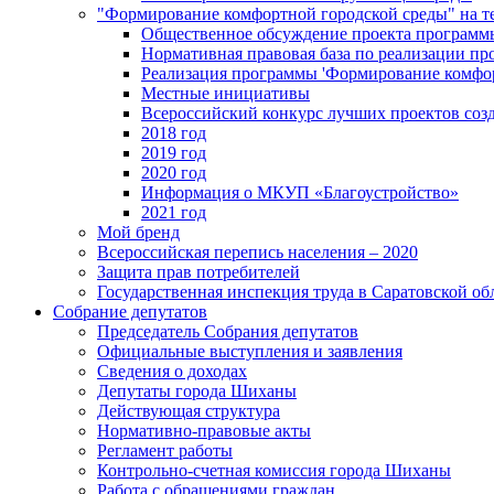
"Формирование комфортной городской среды" на
Общественное обсуждение проекта программ
Нормативная правовая база по реализации п
Реализация программы 'Формирование комфо
Местные инициативы
Всероссийский конкурс лучших проектов соз
2018 год
2019 год
2020 год
Информация о МКУП «Благоустройство»
2021 год
Мой бренд
Всероссийская перепись населения – 2020
Защита прав потребителей
Государственная инспекция труда в Саратовской об
Собрание депутатов
Председатель Собрания депутатов
Официальные выступления и заявления
Сведения о доходах
Депутаты города Шиханы
Действующая структура
Нормативно-правовые акты
Регламент работы
Контрольно-счетная комиссия города Шиханы
Работа с обращениями граждан