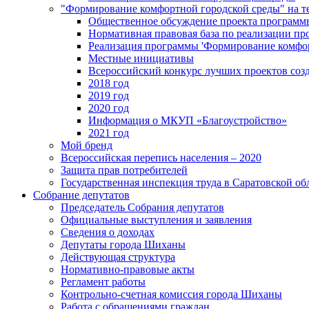
"Формирование комфортной городской среды" на
Общественное обсуждение проекта программ
Нормативная правовая база по реализации п
Реализация программы 'Формирование комфо
Местные инициативы
Всероссийский конкурс лучших проектов соз
2018 год
2019 год
2020 год
Информация о МКУП «Благоустройство»
2021 год
Мой бренд
Всероссийская перепись населения – 2020
Защита прав потребителей
Государственная инспекция труда в Саратовской об
Собрание депутатов
Председатель Собрания депутатов
Официальные выступления и заявления
Сведения о доходах
Депутаты города Шиханы
Действующая структура
Нормативно-правовые акты
Регламент работы
Контрольно-счетная комиссия города Шиханы
Работа с обращениями граждан