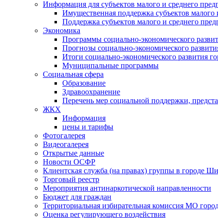
Информация для субъектов малого и среднего пред
Имущественная поддержка субъектов малого 
Поддержка субъектов малого и среднего пре
Экономика
Программы социально-экономического развит
Прогнозы социально-экономического развития
Итоги социально-экономического развития го
Муниципальные программы
Социальная сфера
Образование
Здравоохранение
Перечень мер социальной поддержки, предст
ЖКХ
Информация
цены и тарифы
Фотогалерея
Видеогалерея
Открытые данные
Новости ОСФР
Клиентская служба (на правах) группы в городе Ш
Торговый реестр
Мероприятия антинаркотической направленности
Бюджет для граждан
Территориальная избирательная комиссия МО гор
Оценка регулирующего воздействия