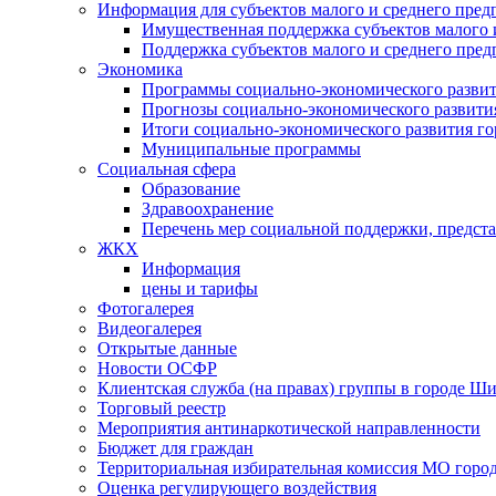
Информация для субъектов малого и среднего пред
Имущественная поддержка субъектов малого 
Поддержка субъектов малого и среднего пре
Экономика
Программы социально-экономического развит
Прогнозы социально-экономического развития
Итоги социально-экономического развития го
Муниципальные программы
Социальная сфера
Образование
Здравоохранение
Перечень мер социальной поддержки, предст
ЖКХ
Информация
цены и тарифы
Фотогалерея
Видеогалерея
Открытые данные
Новости ОСФР
Клиентская служба (на правах) группы в городе Ш
Торговый реестр
Мероприятия антинаркотической направленности
Бюджет для граждан
Территориальная избирательная комиссия МО гор
Оценка регулирующего воздействия