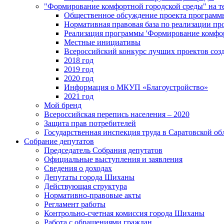
"Формирование комфортной городской среды" на
Общественное обсуждение проекта программ
Нормативная правовая база по реализации п
Реализация программы 'Формирование комфо
Местные инициативы
Всероссийский конкурс лучших проектов соз
2018 год
2019 год
2020 год
Информация о МКУП «Благоустройство»
2021 год
Мой бренд
Всероссийская перепись населения – 2020
Защита прав потребителей
Государственная инспекция труда в Саратовской об
Собрание депутатов
Председатель Собрания депутатов
Официальные выступления и заявления
Сведения о доходах
Депутаты города Шиханы
Действующая структура
Нормативно-правовые акты
Регламент работы
Контрольно-счетная комиссия города Шиханы
Работа с обращениями граждан