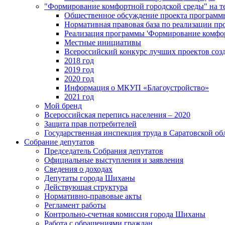
"Формирование комфортной городской среды" на
Общественное обсуждение проекта программ
Нормативная правовая база по реализации п
Реализация программы 'Формирование комфо
Местные инициативы
Всероссийский конкурс лучших проектов соз
2018 год
2019 год
2020 год
Информация о МКУП «Благоустройство»
2021 год
Мой бренд
Всероссийская перепись населения – 2020
Защита прав потребителей
Государственная инспекция труда в Саратовской об
Собрание депутатов
Председатель Собрания депутатов
Официальные выступления и заявления
Сведения о доходах
Депутаты города Шиханы
Действующая структура
Нормативно-правовые акты
Регламент работы
Контрольно-счетная комиссия города Шиханы
Работа с обращениями граждан