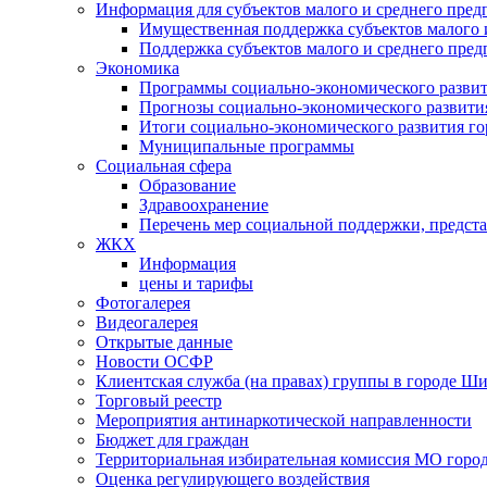
Информация для субъектов малого и среднего пред
Имущественная поддержка субъектов малого 
Поддержка субъектов малого и среднего пре
Экономика
Программы социально-экономического развит
Прогнозы социально-экономического развития
Итоги социально-экономического развития го
Муниципальные программы
Социальная сфера
Образование
Здравоохранение
Перечень мер социальной поддержки, предст
ЖКХ
Информация
цены и тарифы
Фотогалерея
Видеогалерея
Открытые данные
Новости ОСФР
Клиентская служба (на правах) группы в городе Ш
Торговый реестр
Мероприятия антинаркотической направленности
Бюджет для граждан
Территориальная избирательная комиссия МО гор
Оценка регулирующего воздействия