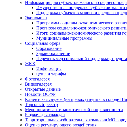
Информация для субъектов малого и среднего пред
Имущественная поддержка субъектов малого 
Поддержка субъектов малого и среднего пре
Экономика
Программы социально-экономического развит
Прогнозы социально-экономического развития
Итоги социально-экономического развития го
Муниципальные программы
Социальная сфера
Образование
Здравоохранение
Перечень мер социальной поддержки, предст
ЖКХ
Информация
цены и тарифы
Фотогалерея
Видеогалерея
Открытые данные
Новости ОСФР
Клиентская служба (на правах) группы в городе Ш
Торговый реестр
Мероприятия антинаркотической направленности
Бюджет для граждан
Территориальная избирательная комиссия МО гор
Оценка регулирующего воздействия