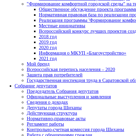
"Формирование комфортной городской среды" на
Общественное обсуждение проекта программ
Нормативная правовая база по реализации п
Реализация программы 'Формирование комфо
Местные инициативы
Всероссийский конкурс лучших проектов соз
2018 год
2019 год
2020 год
Информация о МКУП «Благоустройство»
2021 год
Мой бренд
Всероссийская перепись населения – 2020
Защита прав потребителей
Государственная инспекция труда в Саратовской об
Собрание депутатов
Председатель Собрания депутатов
Официальные выступления и заявления
Сведения о доходах
Депутаты города Шиханы
Действующая структура
Нормативно-правовые акты
Регламент работы
Контрольно-счетная комиссия города Шиханы
Работа с обращениями граждан