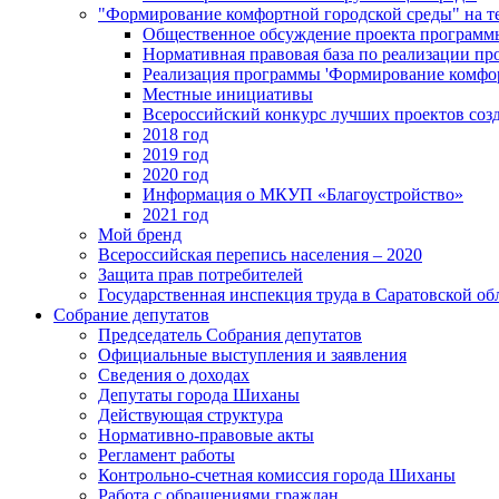
"Формирование комфортной городской среды" на
Общественное обсуждение проекта программ
Нормативная правовая база по реализации п
Реализация программы 'Формирование комфо
Местные инициативы
Всероссийский конкурс лучших проектов соз
2018 год
2019 год
2020 год
Информация о МКУП «Благоустройство»
2021 год
Мой бренд
Всероссийская перепись населения – 2020
Защита прав потребителей
Государственная инспекция труда в Саратовской об
Собрание депутатов
Председатель Собрания депутатов
Официальные выступления и заявления
Сведения о доходах
Депутаты города Шиханы
Действующая структура
Нормативно-правовые акты
Регламент работы
Контрольно-счетная комиссия города Шиханы
Работа с обращениями граждан