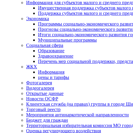
Информация для субъектов малого и среднего пред
Имущественная поддержка субъектов малого 
Поддержка субъектов малого и среднего пре
Экономика
Программы социально-экономического развит
Прогнозы социально-экономического развития
Итоги социально-экономического развития го
Муниципальные программы
Социальная сфера
Образование
Здравоохранение
Перечень мер социальной поддержки, предст
ЖКХ
Информация
цены и тарифы
Фотогалерея
Видеогалерея
Открытые данные
Новости ОСФР
Клиентская служба (на правах) группы в городе Ш
Торговый реестр
Мероприятия антинаркотической направленности
Бюджет для граждан
Территориальная избирательная комиссия МО гор
Оценка регулирующего воздействия