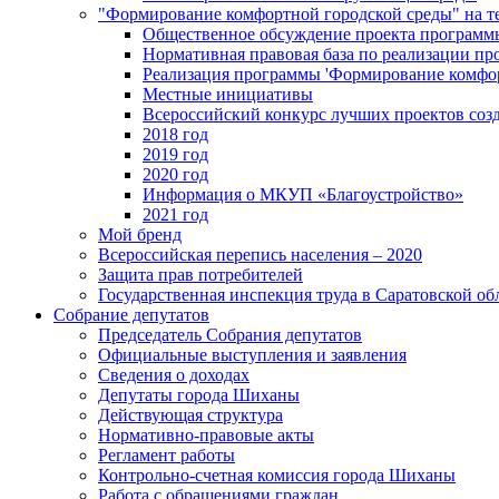
"Формирование комфортной городской среды" на
Общественное обсуждение проекта программ
Нормативная правовая база по реализации п
Реализация программы 'Формирование комфо
Местные инициативы
Всероссийский конкурс лучших проектов соз
2018 год
2019 год
2020 год
Информация о МКУП «Благоустройство»
2021 год
Мой бренд
Всероссийская перепись населения – 2020
Защита прав потребителей
Государственная инспекция труда в Саратовской об
Собрание депутатов
Председатель Собрания депутатов
Официальные выступления и заявления
Сведения о доходах
Депутаты города Шиханы
Действующая структура
Нормативно-правовые акты
Регламент работы
Контрольно-счетная комиссия города Шиханы
Работа с обращениями граждан