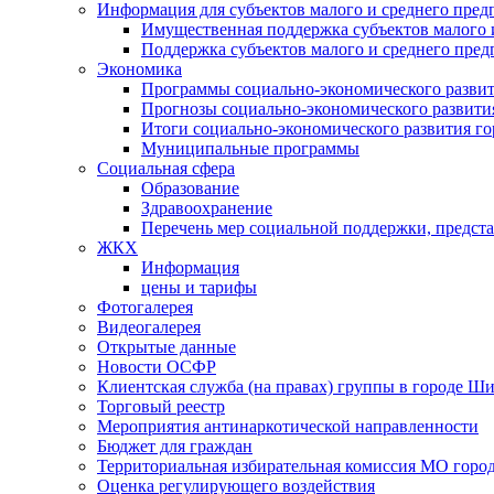
Информация для субъектов малого и среднего пред
Имущественная поддержка субъектов малого 
Поддержка субъектов малого и среднего пре
Экономика
Программы социально-экономического развит
Прогнозы социально-экономического развития
Итоги социально-экономического развития го
Муниципальные программы
Социальная сфера
Образование
Здравоохранение
Перечень мер социальной поддержки, предст
ЖКХ
Информация
цены и тарифы
Фотогалерея
Видеогалерея
Открытые данные
Новости ОСФР
Клиентская служба (на правах) группы в городе Ш
Торговый реестр
Мероприятия антинаркотической направленности
Бюджет для граждан
Территориальная избирательная комиссия МО гор
Оценка регулирующего воздействия