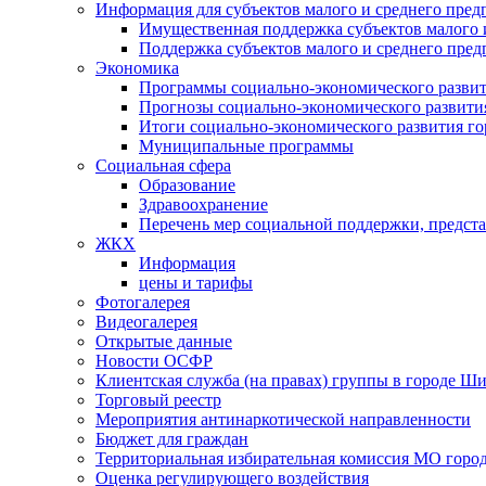
Информация для субъектов малого и среднего пред
Имущественная поддержка субъектов малого 
Поддержка субъектов малого и среднего пре
Экономика
Программы социально-экономического развит
Прогнозы социально-экономического развития
Итоги социально-экономического развития го
Муниципальные программы
Социальная сфера
Образование
Здравоохранение
Перечень мер социальной поддержки, предст
ЖКХ
Информация
цены и тарифы
Фотогалерея
Видеогалерея
Открытые данные
Новости ОСФР
Клиентская служба (на правах) группы в городе Ш
Торговый реестр
Мероприятия антинаркотической направленности
Бюджет для граждан
Территориальная избирательная комиссия МО гор
Оценка регулирующего воздействия