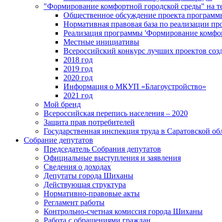
"Формирование комфортной городской среды" на
Общественное обсуждение проекта программ
Нормативная правовая база по реализации п
Реализация программы 'Формирование комфо
Местные инициативы
Всероссийский конкурс лучших проектов соз
2018 год
2019 год
2020 год
Информация о МКУП «Благоустройство»
2021 год
Мой бренд
Всероссийская перепись населения – 2020
Защита прав потребителей
Государственная инспекция труда в Саратовской об
Собрание депутатов
Председатель Собрания депутатов
Официальные выступления и заявления
Сведения о доходах
Депутаты города Шиханы
Действующая структура
Нормативно-правовые акты
Регламент работы
Контрольно-счетная комиссия города Шиханы
Работа с обращениями граждан