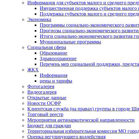
Информация для субъектов малого и среднего пред
Имущественная поддержка субъектов малого 
Поддержка субъектов малого и среднего пре
Экономика
Программы социально-экономического развит
Прогнозы социально-экономического развития
Итоги социально-экономического развития го
Муниципальные программы
Социальная сфера
Образование
Здравоохранение
Перечень мер социальной поддержки, предст
ЖКХ
Информация
цены и тарифы
Фотогалерея
Видеогалерея
Открытые данные
Новости ОСФР
Клиентская служба (на правах) группы в городе Ш
Торговый реестр
Мероприятия антинаркотической направленности
Бюджет для граждан
Территориальная избирательная комиссия МО гор
Оценка регулирующего воздействия