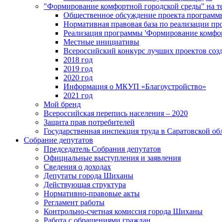
"Формирование комфортной городской среды" на
Общественное обсуждение проекта программ
Нормативная правовая база по реализации п
Реализация программы 'Формирование комфо
Местные инициативы
Всероссийский конкурс лучших проектов соз
2018 год
2019 год
2020 год
Информация о МКУП «Благоустройство»
2021 год
Мой бренд
Всероссийская перепись населения – 2020
Защита прав потребителей
Государственная инспекция труда в Саратовской об
Собрание депутатов
Председатель Собрания депутатов
Официальные выступления и заявления
Сведения о доходах
Депутаты города Шиханы
Действующая структура
Нормативно-правовые акты
Регламент работы
Контрольно-счетная комиссия города Шиханы
Работа с обращениями граждан