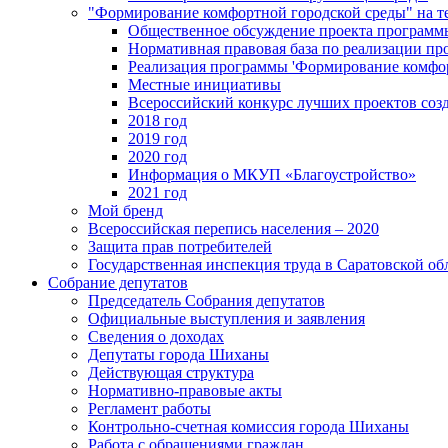
"Формирование комфортной городской среды" на
Общественное обсуждение проекта программ
Нормативная правовая база по реализации п
Реализация программы 'Формирование комфо
Местные инициативы
Всероссийский конкурс лучших проектов соз
2018 год
2019 год
2020 год
Информация о МКУП «Благоустройство»
2021 год
Мой бренд
Всероссийская перепись населения – 2020
Защита прав потребителей
Государственная инспекция труда в Саратовской об
Собрание депутатов
Председатель Собрания депутатов
Официальные выступления и заявления
Сведения о доходах
Депутаты города Шиханы
Действующая структура
Нормативно-правовые акты
Регламент работы
Контрольно-счетная комиссия города Шиханы
Работа с обращениями граждан