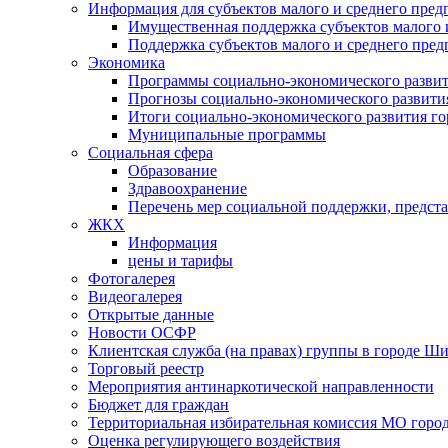
Информация для субъектов малого и среднего пред
Имущественная поддержка субъектов малого 
Поддержка субъектов малого и среднего пре
Экономика
Программы социально-экономического развит
Прогнозы социально-экономического развития
Итоги социально-экономического развития го
Муниципальные программы
Социальная сфера
Образование
Здравоохранение
Перечень мер социальной поддержки, предст
ЖКХ
Информация
цены и тарифы
Фотогалерея
Видеогалерея
Открытые данные
Новости ОСФР
Клиентская служба (на правах) группы в городе Ш
Торговый реестр
Мероприятия антинаркотической направленности
Бюджет для граждан
Территориальная избирательная комиссия МО гор
Оценка регулирующего воздействия